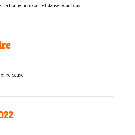
ie et la bonne humeur… et danse pour tous
ire
 bonne cause
022