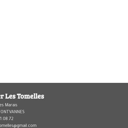
r Les Tomelles
es Marais
 FONTVANNES
1.08.72
tomelles@gmail.com