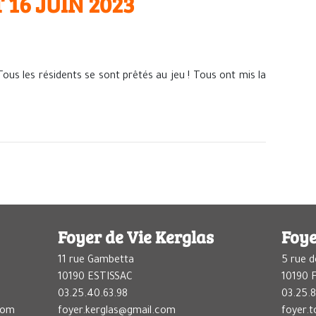
 16 JUIN 2023
ous les résidents se sont prêtés au jeu ! Tous ont mis la
Foyer de Vie Kerglas
Foye
11 rue Gambetta
5 rue d
10190 ESTISSAC
10190
03.25.40.63.98
03.25.8
com
foyer.kerglas@gmail.com
foyer.