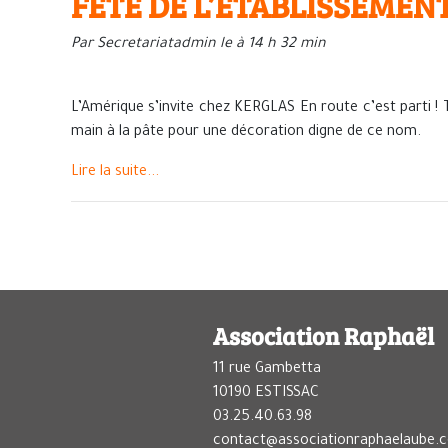
FETE DE L’ETABLISSEMENT
Par Secretariatadmin le à 14 h 32 min
L’Amérique s’invite chez KERGLAS En route c’est parti ! T
main à la pâte pour une décoration digne de ce nom.
Lire la suite...
Association Raphaël
11 rue Gambetta
10190 ESTISSAC
03.25.40.63.98
contact@associationraphaelaube.