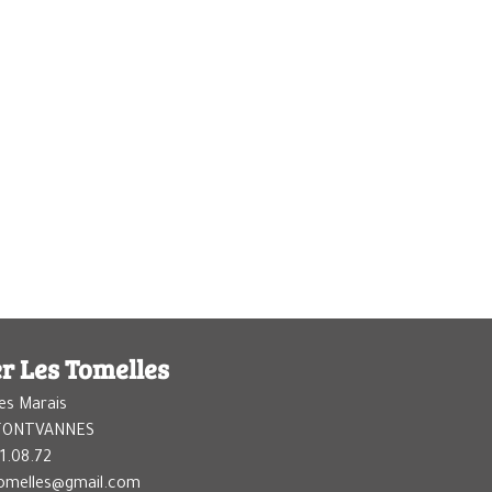
r Les Tomelles
es Marais
 FONTVANNES
1.08.72
tomelles@gmail.com