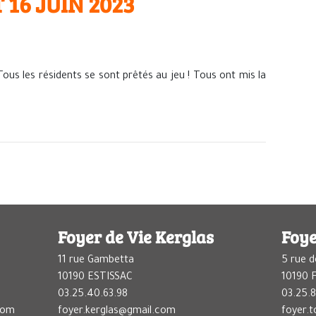
 16 JUIN 2023
ous les résidents se sont prêtés au jeu ! Tous ont mis la
Foyer de Vie Kerglas
Foye
11 rue Gambetta
5 rue d
10190 ESTISSAC
10190
03.25.40.63.98
03.25.8
com
foyer.kerglas@gmail.com
foyer.