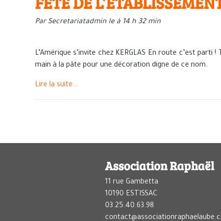
FETE DE L’ETABLISSEMENT
Par Secretariatadmin le à 14 h 32 min
L’Amérique s’invite chez KERGLAS En route c’est parti ! T
main à la pâte pour une décoration digne de ce nom.
Lire la suite...
Association Raphaël
11 rue Gambetta
10190 ESTISSAC
03.25.40.63.98
contact@associationraphaelaube.