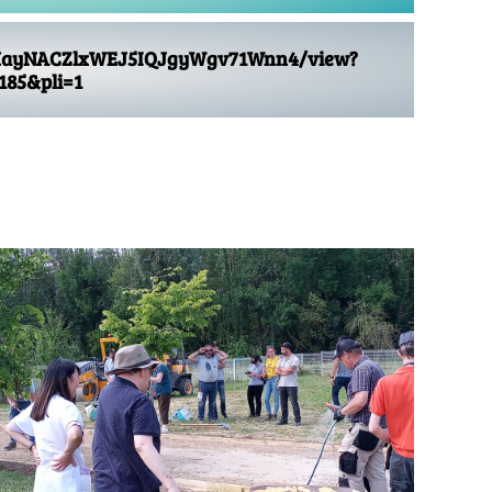
nsdHayNACZlxWEJ5IQJgyWgv71Wnn4/view?
185&pli=1