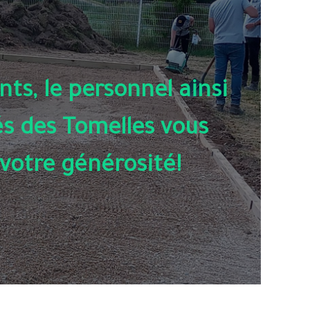
nts, le personnel ainsi
és des Tomelles vous
votre générosité!