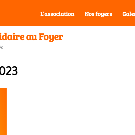
L’association
Nos foyers
Gale
daire au Foyer
in
2023