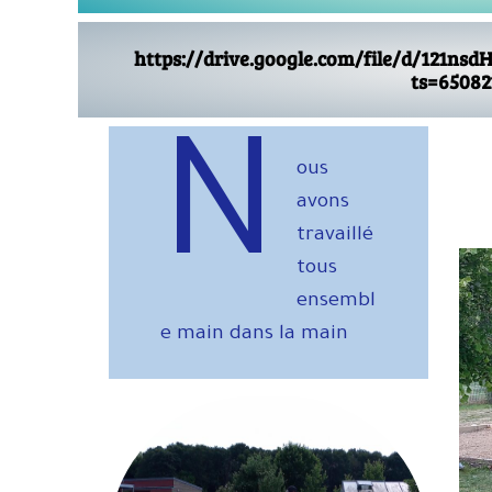
https://drive.google.com/file/d/121
ts=65082
N
ous
avons
travaillé
tous
ensembl
e main dans la main