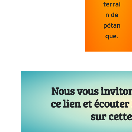
terrai
n de
pétan
que.
Nous vous inviton
ce lien et écouter
sur cette