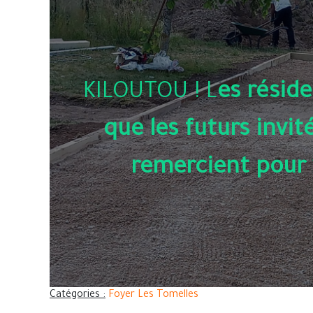
KILOUTOU ! L
es réside
que les futurs invit
remercient pour 
Catégories :
Foyer Les Tomelles