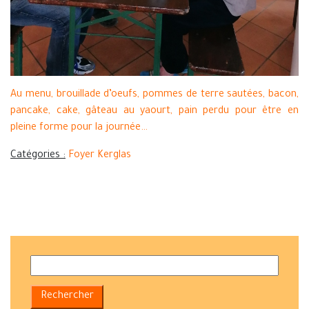
Au menu, brouillade d’oeufs, pommes de terre sautées, bacon,
pancake, cake, gâteau au yaourt, pain perdu pour être en
pleine forme pour la journée…
Catégories :
Foyer Kerglas